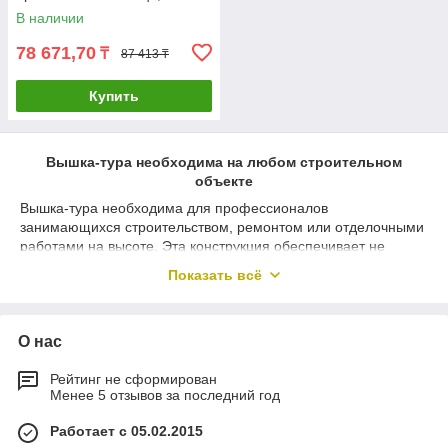
двухсекционная
В наличии
лестница)Россия
78 671,70
₸
87 413 ₸
Купить
Вышка-тура необходима на любом строительном
объекте
Вышка-тура необходима для профессионалов
занимающихся строительством, ремонтом или отделочными
работами на высоте. Эта конструкция обеспечивает не
только безопасность, но и удобство в эксплуатации, что
Показать всё
делает ее незаменимой на строительных площадках и
внутри помещений.
Преимущества вышки-туры:
О нас
Надежность и стабильность:
Вышки-туры
изготовлены из качественных материалов, что
Рейтинг не сформирован
обеспечивает устойчивость к нагрузкам и
Менее 5 отзывов за последний год
долговечность в эксплуатации.
Работает с 05.02.2015
Удобство в монтаже:
Легкая сборка и разборка