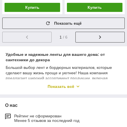
Купить
Купить
Показать ещё
1
/ 6
Удобные и надежные ленты для вашего дома: от
сантехники до декора
Большой выбор лент и бордюрных материалов, которые
сделают вашу жизнь проще и уютнее! Наша компания
предлагает широкий ассортимент продукции, включая
сигнальные ленты
,
бордюрные ленты
,
малярные ленты
и
Показать всё
многое другое. Давайте рассмотрим, как наши продукты
могут сделать вашу жизнь легче и комфортнее.
Сантехнические ленты:
лен сантехнический
- идеальное
О нас
решение для устранения протечек и обеспечения надежного
соединения труб. Мы предлагаем широкий выбор
Рейтинг не сформирован
сантехнических лент, включая ленты для устранения течи,
Менее 5 отзывов за последний год
ленты для сантехнических труб и герметики, которые