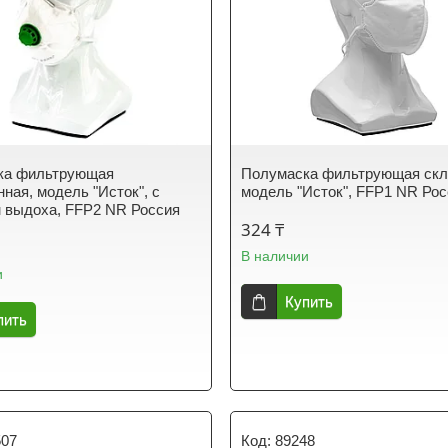
ка фильтрующая
Полумаска фильтрующая скл
ная, модель "Исток", с
модель "Исток", FFP1 NR Ро
 выдоха, FFP2 NR Россия
324 ₸
В наличии
и
Купить
пить
507
89248