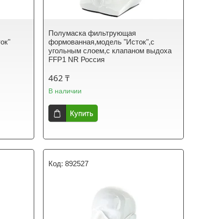
Полумаска фильтрующая
ок"
формованная,модель "Исток",с
угольным слоем,с клапаном выдоха
FFP1 NR Россия
462 ₸
В наличии
Купить
892527