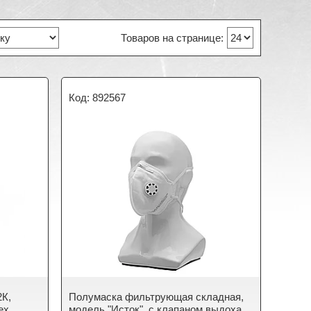
892567
2К,
Полумаска фильтрующая складная,
ех
модель "Исток", с клапаном выдоха