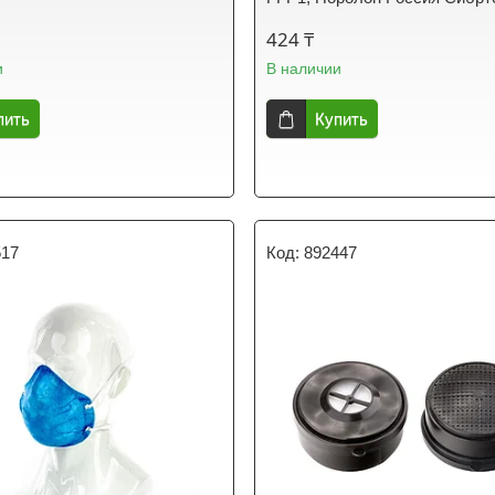
424 ₸
и
В наличии
пить
Купить
517
892447