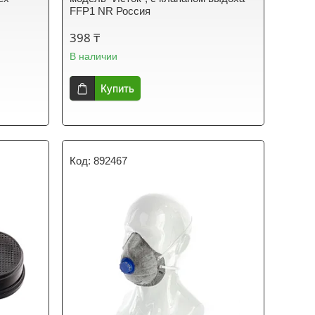
FFP1 NR Россия
398 ₸
В наличии
Купить
892467