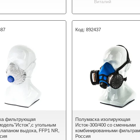
Виталий
487
892437
ка фильтрующая
Полумаска изолирующая
одель"Исток",с угольным
Исток-300/400 со сменными
клапаном выдоха, FFP1 NR,
комбинированными фильтрам
сия
Россия