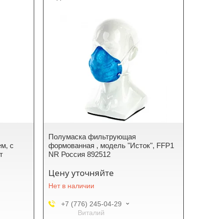
Полумаска фильтрующая
м, с
формованная , модель "Исток", FFP1
т
NR Россия 892512
Цену уточняйте
Нет в наличии
+7 (776) 245-04-29
Виталий