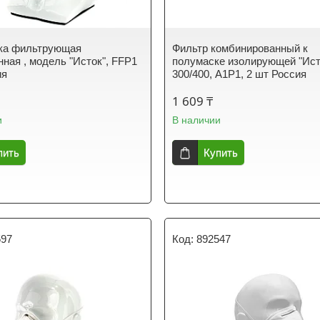
ка фильтрующая
Фильтр комбинированный к
ная , модель "Исток", FFP1
полумаске изолирующей "Ист
ия
300/400, А1Р1, 2 шт Россия
1 609 ₸
и
В наличии
пить
Купить
597
892547