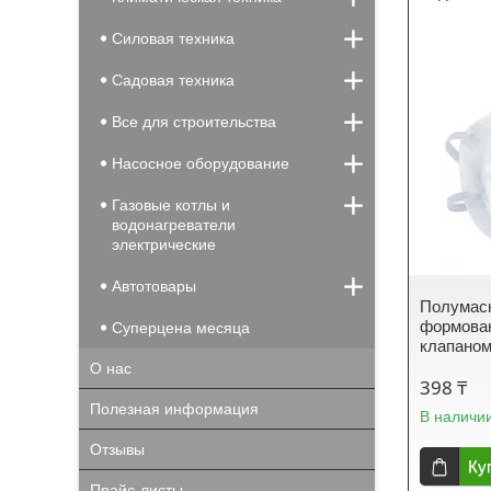
Силовая техника
Садовая техника
Все для строительства
Насосное оборудование
Газовые котлы и
водонагреватели
электрические
Автотовары
Полумас
формован
Суперцена месяца
клапаном
О нас
398 ₸
Полезная информация
В наличи
Отзывы
Ку
Прайс-листы