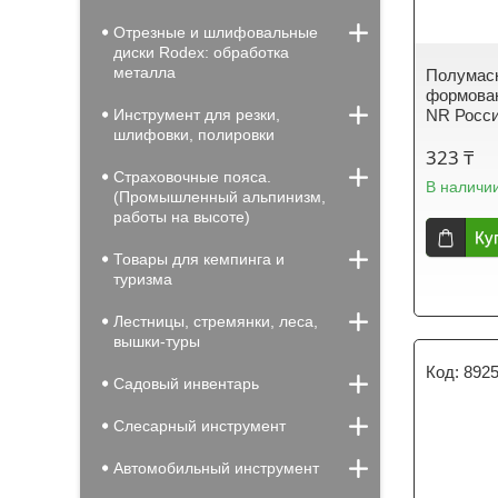
Отрезные и шлифовальные
диски Rodex: обработка
металла
Полумас
формован
Инструмент для резки,
NR Росс
шлифовки, полировки
323 ₸
Страховочные пояса.
В наличи
(Промышленный альпинизм,
работы на высоте)
Ку
Товары для кемпинга и
туризма
Лестницы, стремянки, леса,
вышки-туры
892
Садовый инвентарь
Слесарный инструмент
Автомобильный инструмент