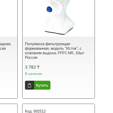
адная,
Полумаска фильтрующая
ссия
формованная, модель "Исток", с
клапаном выдоха, FFP1 NR, 10шт
Россия
3 782 ₸
В наличии
Купить
892512