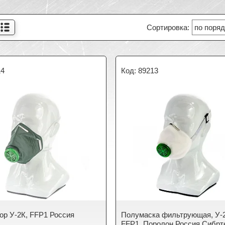
14
89213
ор У-2К, FFP1 Россия
Полумаска фильтрующая, У-
FFP1, Поролон Россия Сибрт