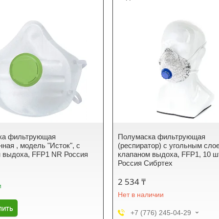
ка фильтрующая
Полумаска фильтрующая
ная , модель "Исток", с
(респиратор) c угольным слое
 выдоха, FFP1 NR Россия
клапаном выдоха, FFP1, 10 ш
Россия Сибртех
2 534 ₸
и
Нет в наличии
пить
+7 (776) 245-04-29