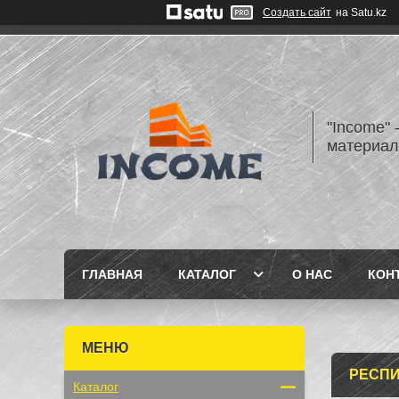
Создать сайт
на Satu.kz
"Income" 
материа
ГЛАВНАЯ
КАТАЛОГ
О НАС
КОН
РЕСП
Каталог