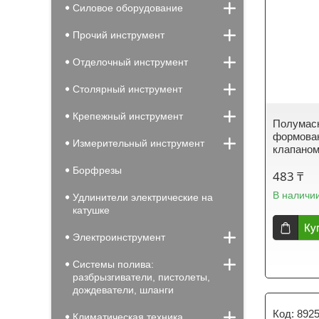
Силовое оборудование
Прочий инструмент
Отделочный инструмент
Столярный инструмент
Крепежный инструмент
Полумас
формован
Измерительный инструмент
клапаном
Борфрезы
483 ₸
В наличи
Удлинители электрические на
катушке
Ку
Электроинструмент
Системы полива:
разбрызгиватели, пистолеты,
дождеватели, шланги
892
Климатическая техника