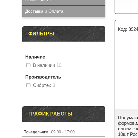
Доставка и Оплата
892
ФИЛЬТРЫ
Наличие
В наличии
10
Производитель
Сибртех
3
ГРАФИК РАБОТЫ
Полумас
формов,м
слоем,с 
Понедельник
09:00
17:00
10шт Рос