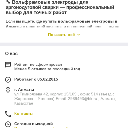
🔧 Вольфрамовые электроды для
аргонодуговой сварки — профессиональный
выбор для точных работ
Если вы ищете, где
купить вольфрамовые электроды в
Алматы
с гарантией качества и по доступной цене — вы на
правильной странице. У нас в магазине
INCOME-PRO.KZ
Показать всё
представлены
сертифицированные вольфрамовые
электроды
для TIG-сварки от проверенных производителей,
включая Abicor binzel, Aurora, E3 и другие. Мы обеспечиваем
О нас
прямые поставки, стабильное наличие и профессиональную
консультацию.
Рейтинг не сформирован
✅ Что такое вольфрамовый электрод и зачем
Менее 5 отзывов за последний год
он нужен?
Работает с 05.02.2015
Вольфрамовые электроды
применяются в
аргонодуговой сварке TIG
, где сварка происходит в среде
г. Алматы
аргона и используются неплавящиеся электроды. Это
ул.Тимирязева 42, корпус 15/109 , офис 514 (въезд с
Жарокова – Утепова) Email: 2969493@bk.ru , Алматы,
позволяет получить:
Казахстан
чистый и ровный сварной шов,
Контакты
стабильную дугу,
минимальные включения в зону сварки.
Сегодня выходной