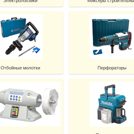
Электролобзики
Миксеры строительн
Отбойные молотки
Перфораторы