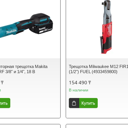
торная трещотка Makita
Трещотка Milwaukee M12 FIR
 3/8" и 1/4", 18 В
(1/2") FUEL (4933459800)
 ₸
154 490 ₸
и
В наличии
пить
Купить