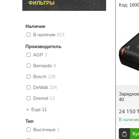
ФИЛЬТРЫ
160
Наличие
В наличии
819
Производитель
AGP
3
Bernardo
8
Bosch
128
DeWalt
234
Зарядное
Dremel
13
40
Еще 11
24 150 
В наличи
Тип
Высечные
1
Ку