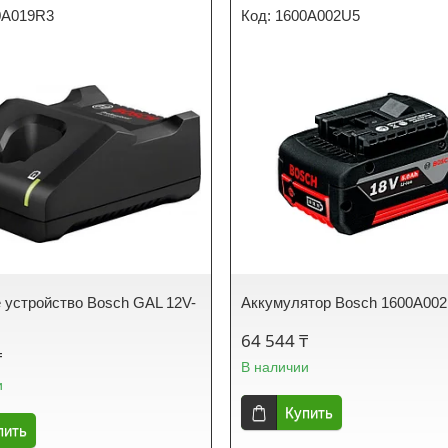
0A019R3
1600A002U5
 устройство Bosch GAL 12V-
Аккумулятор Bosch 1600A00
64 544 ₸
₸
В наличии
и
Купить
пить