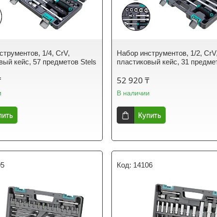
струментов, 1/4, CrV,
Набор инструментов, 1/2, CrV
вый кейс, 57 предметов Stels
пластиковый кейс, 31 предмет
₸
52 920 ₸
и
В наличии
пить
Купить
05
14106