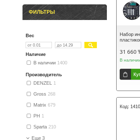
ФИЛЬТРЫ
Набор ин
Вес
пластико
31 660 
Наличие
В наличи
В наличии
1400
Ку
Производитель
DENZEL
1
Gross
268
Matrix
679
141
PH
1
Sparta
210
Еще 3