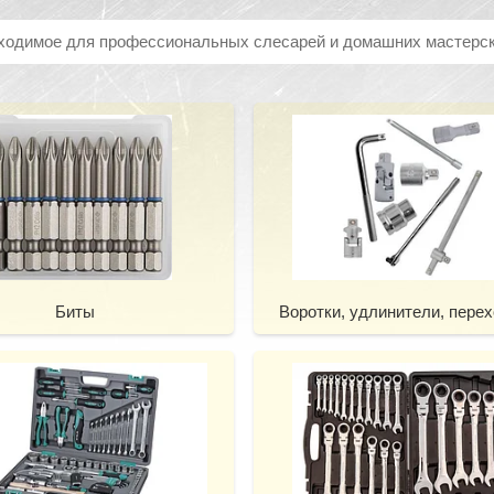
ходимое для профессиональных слесарей и домашних мастерск
Биты
Воротки, удлинители, пере