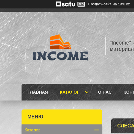
Создать сайт
на Satu.kz
"Income" 
материа
ГЛАВНАЯ
КАТАЛОГ
О НАС
КОН
СЛЕС
Каталог