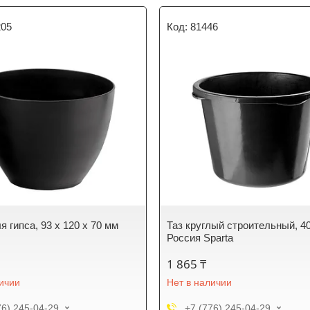
205
81446
 гипса, 93 х 120 х 70 мм
Таз круглый строительный, 40
Россия Sparta
1 865 ₸
личии
Нет в наличии
76) 245-04-29
+7 (776) 245-04-29