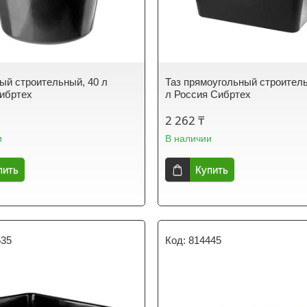
лый строительный, 40 л
Таз прямоугольный строитель
ибртех
л Россия Сибртех
2 262 ₸
и
В наличии
пить
Купить
535
814445