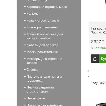
Карандаши строительные
Кельмы
Ковши строительные
Краскораспылители
Таз круг
Россия С
Крюки и проволока для
вязки арматуры
2 327 ₸
Кюветы для валиков
В наличи
Мелки разметочные
Ку
Миксеры для смесей и
красок
Отвесы
Пистолеты для пены и
герметика
814
Пленка защитная
строительная
Плиткорезы
Правила строительные