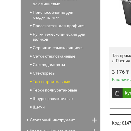
алюминиевые
Приспособление для
кладки плитки
Просекатели для профиля
Ручки телескопические для
валиков
Серпянки самоклеящиеся
Таз прям
Сетки стеклотканевые
л Россия
Стеклодомкраты
3 176 ₸
Стеклорезы
В наличи
Тазы строительные
Терки полиуретановые
Ку
Шнуры разметочные
Щетки
Столярный инструмент
814