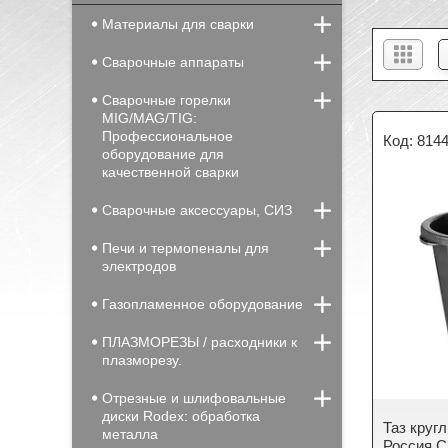
Материалы для сварки
Сварочные аппараты
Сварочные горелки
MIG/MAG/TIG:
Профессиональное
814
оборудование для
качественной сварки
Сварочные аксессуары, СИЗ
Печи и термопеналы для
электродов
Газопламенное оборудование
ПЛАЗМОРЕЗЫ / расходники к
плазморезу.
Отрезные и шлифовальные
диски Rodex: обработка
Таз круг
металла
Россия С