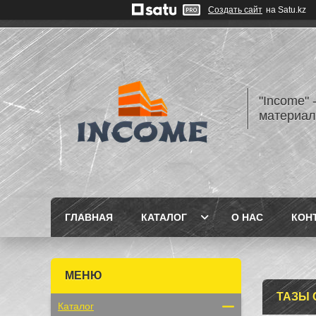
Создать сайт
на Satu.kz
"Income" 
материа
ГЛАВНАЯ
КАТАЛОГ
О НАС
КОН
ТАЗЫ
Каталог