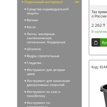
Отделочный инструмент
Средства индивидуальной
Таз прям
защиты
л Россия
Валики
2 262 ₸
Кисти
В наличи
Ленты: малярные,
сантехнические,
сигнальные, бордюрные
Ку
Шпатели
Ведра строительные
Гладилки
814
Инструмент для затирки
швов
Инструмент для нанесения
декоративных покрытий
Инструмент по газо и
пенобетону
Инструмент по
гипсокартону