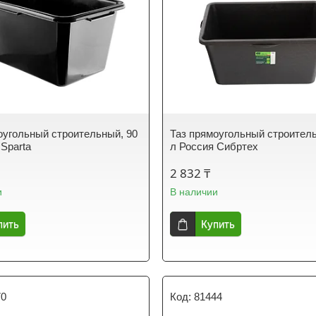
оугольный строительный, 90
Таз прямоугольный строитель
 Sparta
л Россия Сибртех
2 832 ₸
и
В наличии
пить
Купить
70
81444