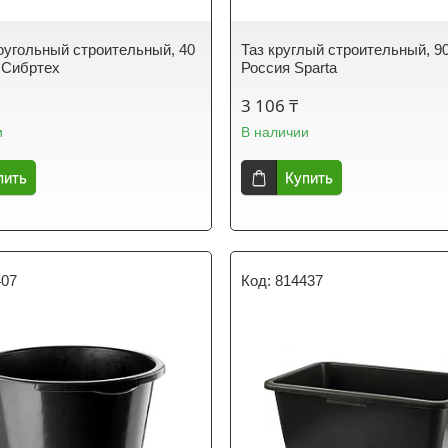
оугольный строительный, 40
Таз круглый строительный, 90
 Сибртех
Россия Sparta
3 106 ₸
и
В наличии
пить
Купить
407
814437