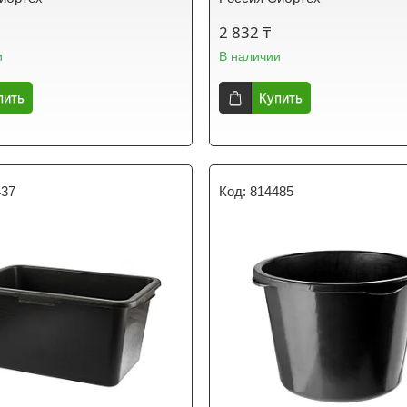
2 832 ₸
и
В наличии
пить
Купить
437
814485