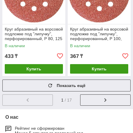
Круг абразивный на ворсовой
Круг абразивный на ворсовой
подложке под "липучку",
подложке под "липучку",
перфорированный, P 80, 125
перфорированный, P 100,
мм, 5 шт Matrix
125 мм, 5 шт Сибртех
В наличии
В наличии
433
367
₸
₸
Купить
Купить
Показать ещё
1
/ 17
О нас
Рейтинг не сформирован