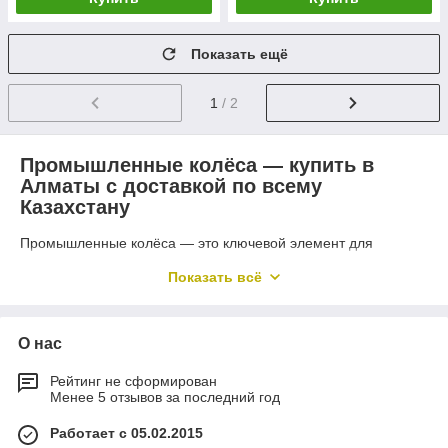
Показать ещё
1
/ 2
Промышленные колёса — купить в
Алматы с доставкой по всему
Казахстану
Промышленные колёса — это ключевой элемент для
надёжной и безопасной работы складского, торгового и
Показать всё
производственного оборудования. У нас вы можете
купить
промышленные колёса по оптовой цене в Алматы
с
оптимальным соотношением цены, грузоподъёмности и
ресурса эксплуатации.
О нас
Мы предлагаем
промышленные колёса для тележек,
Рейтинг не сформирован
платформ, станков и оборудования
, рассчитанные на
Менее 5 отзывов за последний год
интенсивные нагрузки и ежедневное использование. Все
позиции подобраны с учётом реальных условий
Работает с 05.02.2015
эксплуатации — от складов и СТО до производственных