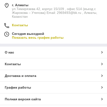
цехов и торговых залов.
г. Алматы
ул.Тимирязева 42, корпус 15/109 , офис 514 (въезд с
Какие промышленные колёса вы
Жарокова – Утепова) Email: 2969493@bk.ru , Алматы,
найдёте у нас
Казахстан
В ассортименте представлены:
Контакты
поворотные промышленные колёса
— для
Сегодня выходной
высокой манёвренности;
Показать весь график работы
неповоротные колёса
— для прямолинейного
движения и устойчивости;
О нас
промышленные колёса с тормозом
— для
надёжной фиксации оборудования;
Контакты
грузоподъёмные колёса
для тяжёлых тележек и
платформ;
колёса разного диаметра для ровных и неровных
Доставка и оплата
поверхностей.
Все
колёса промышленного назначения
подходят для
График работы
установки на тележки, стеллажи, контейнеры, платформы и
мобильное оборудование, мебель.
Полная версия сайта
Преимущества промышленных колёс