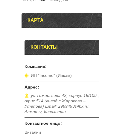
КАРТА
КОНТАКТЫ
ИП "Income" (Инкам)
ул.Тимирязева 42, корпус 15/109 ,
офис 514 (въезд с Жарокова –
Утепова) Email: 2969493@bk.ru,
Алматы, Казахстан
Виталий