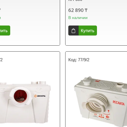
₸
62 890 ₸
и
В наличии
пить
Купить
/2
77/9/2