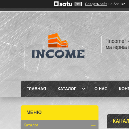
Создать сайт
на Satu.kz
"Income" 
материа
ГЛАВНАЯ
КАТАЛОГ
О НАС
КОН
КАНА
Каталог