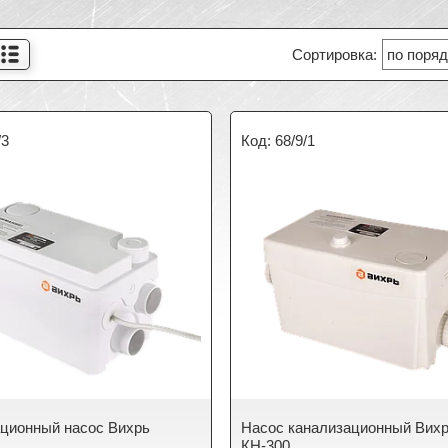
/3
68/9/1
ционный насос Вихрь
Насос канализационный Вих
КН-300