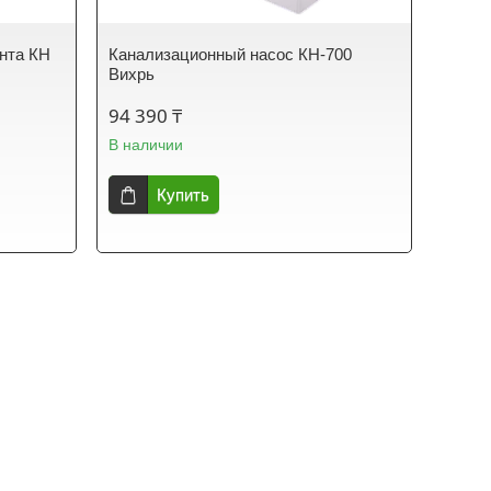
нта КН
Канализационный насос КН-700
Вихрь
94 390 ₸
В наличии
Купить