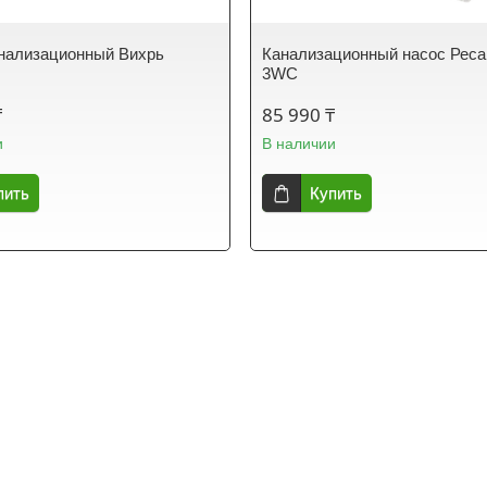
нализационный Вихрь
Канализационный насос Реса
3WC
₸
85 990 ₸
и
В наличии
пить
Купить