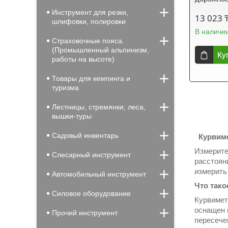
Инструмент для резки,
13 023 
шлифовки, полировки
В наличи
Страховочные пояса.
(Промышленный альпинизм,
Ку
работы на высоте)
Товары для кемпинга и
туризма
Лестницы, стремянки, леса,
вышки-туры
Садовый инвентарь
Курвиме
Измерите
Слесарный инструмент
расстоян
измерить
Автомобильный инструмент
Что тако
Силовое оборудование
Курвимет
оснащен 
Прочий инструмент
пересече