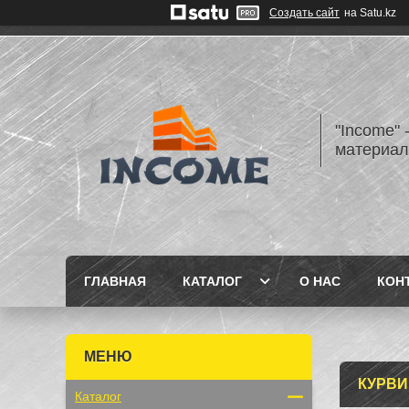
Создать сайт
на Satu.kz
"Income" 
материа
ГЛАВНАЯ
КАТАЛОГ
О НАС
КОН
КУРВИ
Каталог