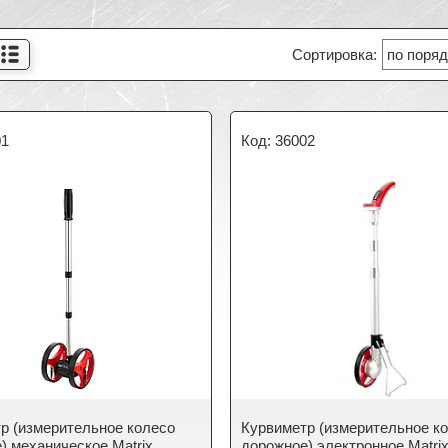
01
36002
р (измерительное колесо
Курвиметр (измерительное к
) механическое Matrix
дорожное) электронное Matri