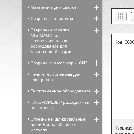
Материалы для сварки
Сварочные аппараты
Сварочные горелки
MIG/MAG/TIG:
Профессиональное
360
оборудование для
качественной сварки
Сварочные аксессуары, СИЗ
Печи и термопеналы для
электродов
Газопламенное оборудование
ПЛАЗМОРЕЗЫ / расходники к
плазморезу.
Отрезные и шлифовальные
диски Rodex: обработка
Курвимет
металла
дорожное