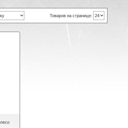
олесо
x