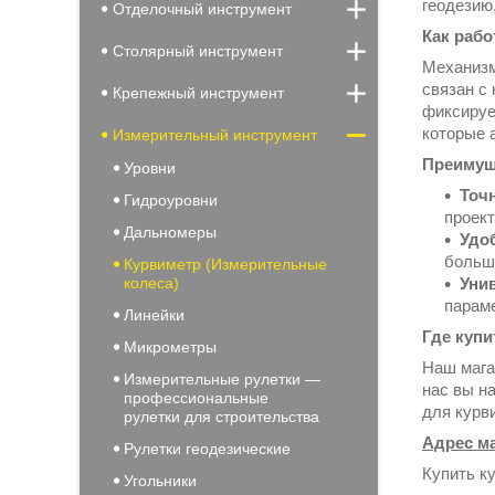
геодезию
Отделочный инструмент
Как рабо
Столярный инструмент
Механизм
связан с
Крепежный инструмент
фиксируе
которые 
Измерительный инструмент
Преимущ
Уровни
Точ
Гидроуровни
проект
Дальномеры
Удо
больш
Курвиметр (Измерительные
колеса)
Уни
парам
Линейки
Где куп
Микрометры
Наш мага
Измерительные рулетки —
нас вы н
профессиональные
для курв
рулетки для строительства
Адрес м
Рулетки геодезические
Купить к
Угольники