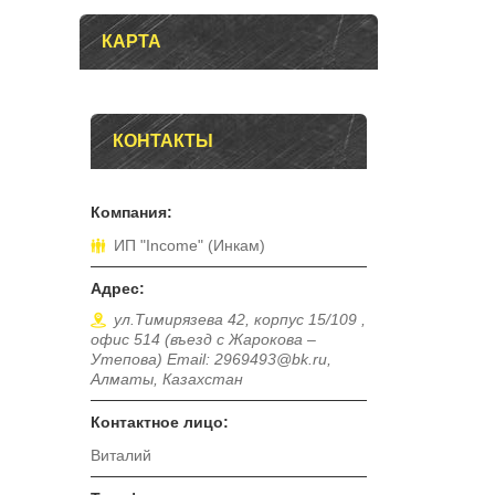
КАРТА
КОНТАКТЫ
ИП "Income" (Инкам)
ул.Тимирязева 42, корпус 15/109 ,
офис 514 (въезд с Жарокова –
Утепова) Email: 2969493@bk.ru,
Алматы, Казахстан
Виталий