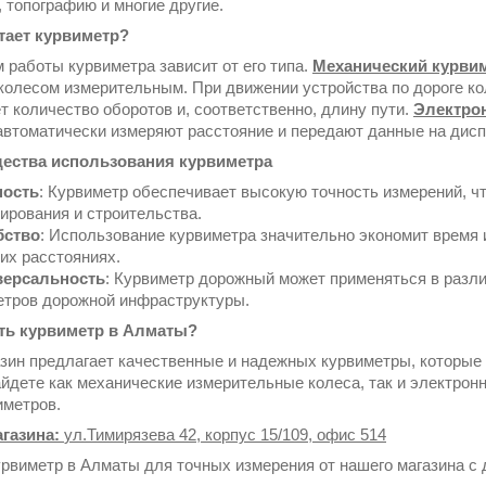
, топографию и многие другие.
тает курвиметр?
 работы курвиметра зависит от его типа.
Механический курви
 колесом измерительным. При движении устройства по дороге к
т количество оборотов и, соответственно, длину пути.
Электро
автоматически измеряют расстояние и передают данные на дисп
ества использования курвиметра
ность
: Курвиметр обеспечивает высокую точность измерений, ч
ирования и строительства.
бство
: Использование курвиметра значительно экономит время 
их расстояниях.
версальность
: Курвиметр дорожный может применяться в разл
етров дорожной инфраструктуры.
ить курвиметр в Алматы?
зин предлагает качественные и надежных курвиметры, которые
айдете как механические измерительные колеса, так и электро
иметров.
агазина:
ул.Тимирязева 42, корпус 15/109, офис 514
урвиметр в Алматы для точных измерения от нашего магазина с 