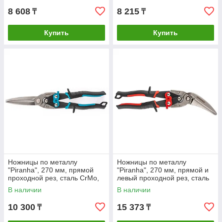
8 608
8 215
₸
₸
Купить
Купить
Ножницы по металлу
Ножницы по металлу
"Piranha", 270 мм, прямой
"Piranha", 270 мм, прямой и
проходной рез, сталь СrMo,
левый проходной рез, сталь
двухкомпонентные рукоятки
СrMo, двухкомпонентные
В наличии
В наличии
Gross
рукоятки
10 300
15 373
₸
₸