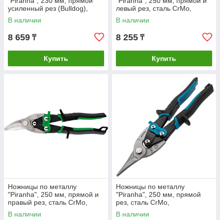
"Piranha", 230 мм, прямой
"Piranha", 250 мм, прямой и
усиленный рез (Bulldog),
левый рез, сталь СrMo,
сталь СrMo,
двухкомпонентные рукоятки
В наличии
В наличии
двухкомпонентная рукоятка-
Gross
ки
8 659
8 255
₸
₸
Купить
Купить
Ножницы по металлу
Ножницы по металлу
"Piranha", 250 мм, прямой и
"Piranha", 250 мм, прямой
правый рез, сталь СrMo,
рез, сталь CrMo,
двухкомпонентные рукоятки
двухкомпонентные рукоятки
В наличии
В наличии
Gross
Gross