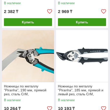
В наличии
В наличии
2 382
2 969
₸
₸
Купить
Купить
Ножницы по металлу
Ножницы по металлу
"Piranha", 190 мм, прямой
"Piranha", 185 мм, прямой и
рез, сталь СrM,
левый рез, сталь СrM,
двухкомпонентные рукоятки
двухкомпонентные рукоятки
В наличии
В наличии
Gross
Gross
10 264
10 193
₸
₸