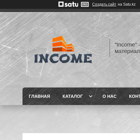
Создать сайт
на Satu.kz
"Income" 
материа
ГЛАВНАЯ
КАТАЛОГ
О НАС
КОН