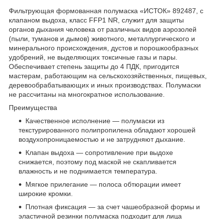
Фильтрующая формованная полумаска «ИСТОК» 892487, с
клапаном выдоха, класс FFP1 NR, служит для защиты
органов дыхания человека от различных видов аэрозолей
(пыли, туманов и дымов) животного, металлургического и
минерального происхождения, дустов и порошкообразных
удобрений, не выделяющих токсичные газы и пары.
Обеспечивает степень защиты до 4 ПДК, пригодится
мастерам, работающим на сельскохозяйственных, пищевых,
деревообрабатывающих и иных производствах. Полумаски
не рассчитаны на многократное использование.
Преимущества
Качественное исполнение — полумаски из
текстурированного полипропилена обладают хорошей
воздухопроницаемостью и не затрудняют дыхание.
Клапан выдоха — сопротивление при выдохе
снижается, поэтому под маской не скапливается
влажность и не поднимается температура.
Мягкое прилегание — полоса обтюрации имеет
широкие кромки.
Плотная фиксация — за счет чашеобразной формы и
эластичной резинки полумаска подходит для лица