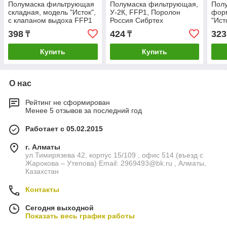
Полумаска фильтрующая
Полумаска фильтрующая,
Пол
складная, модель "Исток",
У-2К, FFP1, Поролон
фор
с клапаном выдоха FFP1
Россия Сибртех
"Ист
NR Россия
398
424
323
₸
₸
Купить
Купить
О нас
Рейтинг не сформирован
Менее 5 отзывов за последний год
Работает с 05.02.2015
г. Алматы
ул.Тимирязева 42, корпус 15/109 , офис 514 (въезд с
Жарокова – Утепова) Email: 2969493@bk.ru , Алматы,
Казахстан
Контакты
Сегодня выходной
Показать весь график работы