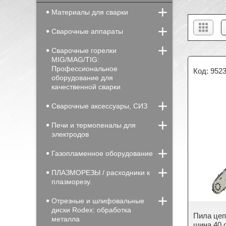
Материалы для сварки
Сварочные аппараты
Сварочные горелки
MIG/MAG/TIG:
Профессиональное
952
оборудование для
качественной сварки
Сварочные аксессуары, СИЗ
Печи и термопеналы для
электродов
Газопламенное оборудование
ПЛАЗМОРЕЗЫ / расходники к
плазморезу.
Отрезные и шлифовальные
диски Rodex: обработка
Пила цеп
металла
шина 40 с