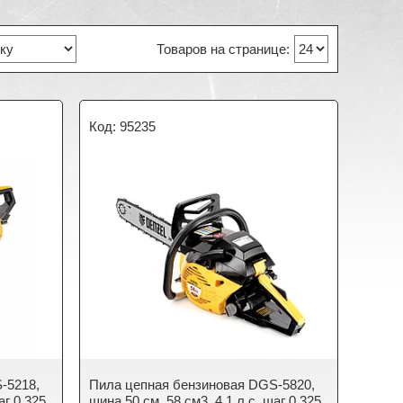
95235
-5218,
Пила цепная бензиновая DGS-5820,
аг 0.325,
шина 50 см, 58 см3, 4.1 л.с, шаг 0.325,