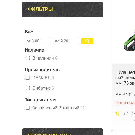
ФИЛЬТРЫ
Вес
Наличие
В наличии
6
Производитель
Пила цеп
DENZEL
6
см3, шина
мм, 76 з
Сибртех
6
35 310 
Тип двигателя
Нет в на
бензиновый 2-тактный
12
+7 (7