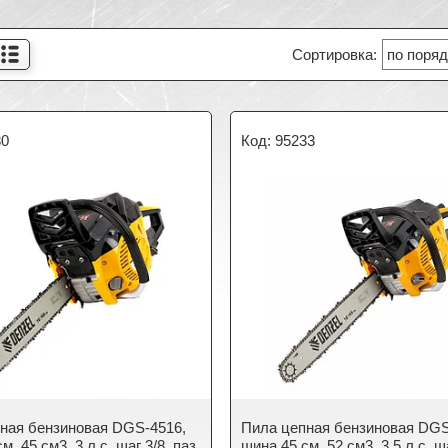
30
95233
ная бензиновая DGS-4516,
Пила цепная бензиновая DGS
м, 45 см3, 3 л.с, шаг 3/8, паз
шина 45 см, 52 см3, 3.5 л.с, ш