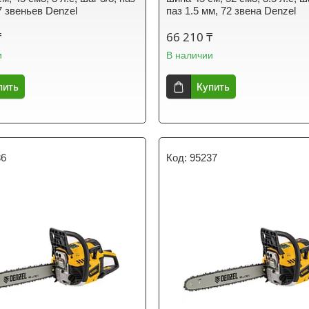
7 звеньев Denzel
паз 1.5 мм, 72 звена Denzel
₸
66 210 ₸
и
В наличии
пить
Купить
36
95237