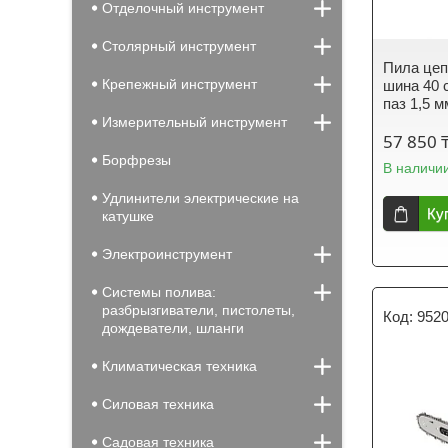
Отделочный инструмент
Столярный инструмент
Пила цеп
Крепежный инструмент
шина 40 с
паз 1,5 м
Измерительный инструмент
57 850 
Борфрезы
В наличи
Удлинители электрические на
Ку
катушке
Электроинструмент
Системы полива:
разбрызгиватели, пистолеты,
952
дождеватели, шланги
Климатическая техника
Силовая техника
Садовая техника