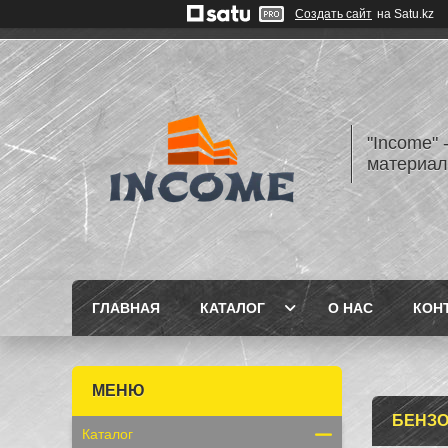
Создать сайт
на Satu.kz
"Income" 
материа
ГЛАВНАЯ
КАТАЛОГ
О НАС
КОН
БЕНЗ
Каталог