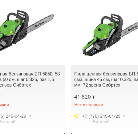
ная бензиновая БП-5850, 58
Пила цепная бензиновая БП-5
 50 см, шаг 0.325, паз 1,5
см3, шина 45 см, шаг 0.325, па
веньев Сибртех
мм, 72 звена Сибртех
₸
41 820 ₸
личии
Нет в наличии
76) 245-04-29
+7 (776) 245-04-29
Виталий
Виталий