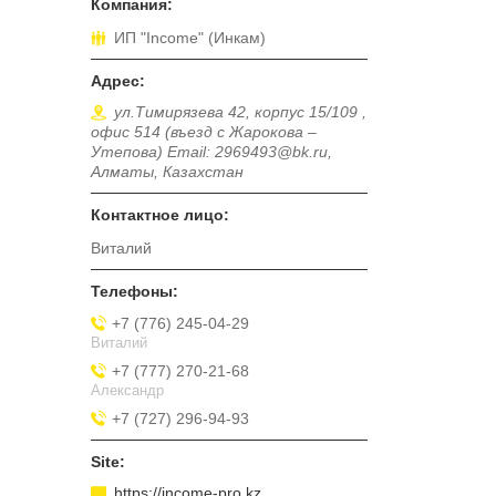
ИП "Income" (Инкам)
ул.Тимирязева 42, корпус 15/109 ,
офис 514 (въезд с Жарокова –
Утепова) Email: 2969493@bk.ru,
Алматы, Казахстан
Виталий
+7 (776) 245-04-29
Виталий
+7 (777) 270-21-68
Александр
+7 (727) 296-94-93
https://income-pro.kz