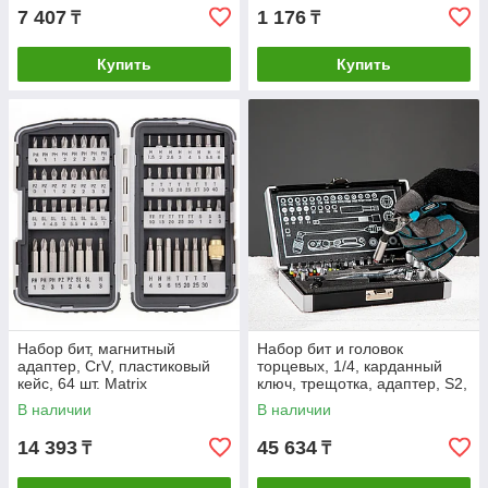
7 407
1 176
₸
₸
Купить
Купить
Набор бит, магнитный
Набор бит и головок
адаптер, CrV, пластиковый
торцевых, 1/4, карданный
кейс, 64 шт. Matrix
ключ, трещотка, адаптер, S2,
37 шт. Gross
В наличии
В наличии
14 393
45 634
₸
₸