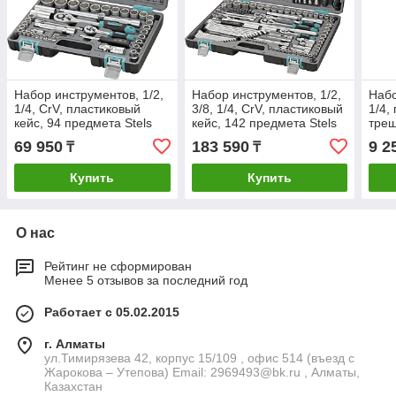
Набор инструментов, 1/2,
Набор инструментов, 1/2,
Набо
1/4, CrV, пластиковый
3/8, 1/4, CrV, пластиковый
1/4,
кейс, 94 предмета Stels
кейс, 142 предмета Stels
тре
CrV,
69 950
183 590
9 2
₸
₸
Купить
Купить
О нас
Рейтинг не сформирован
Менее 5 отзывов за последний год
Работает с 05.02.2015
г. Алматы
ул.Тимирязева 42, корпус 15/109 , офис 514 (въезд с
Жарокова – Утепова) Email: 2969493@bk.ru , Алматы,
Казахстан