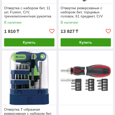
Отвертка с набором бит, 11
Отвертки реверсивные с
шт, Fusion, CrV,
набором бит, торцевых
трехкомпонентная рукоятка
головок, 61 предмет, CrV
"Anti slip" Matrix
Сибртех
В наличии
В наличии
1 810
13 827
₸
₸
Купить
Купить
Отвертка Т-образная
реверсивная с набором бит,