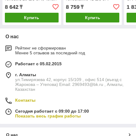
Сибртех
Сибртех
8 642
8 759
1 8
₸
₸
Купить
Купить
О нас
Рейтинг не сформирован
Менее 5 отзывов за последний год
Работает с 05.02.2015
г. Алматы
ул.Тимирязева 42, корпус 15/109 , офис 514 (въезд с
Жарокова – Утепова) Email: 2969493@bk.ru , Алматы,
Казахстан
Контакты
Сегодня работает с 09:00 до 17:00
Показать весь график работы
О нас