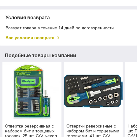
Условия возврата
Возврат товара в течение 14 дней по договоренности
Все условия возврата
Подобные товары компании
Отвертка реверсивная с
Отвертки реверсивные с
Набо
набором бит и торцевых
набором бит и торцевыми
шт, 
головок, 25 шт, CrV, чехол
головками, 41 шт, CrV
CrV 