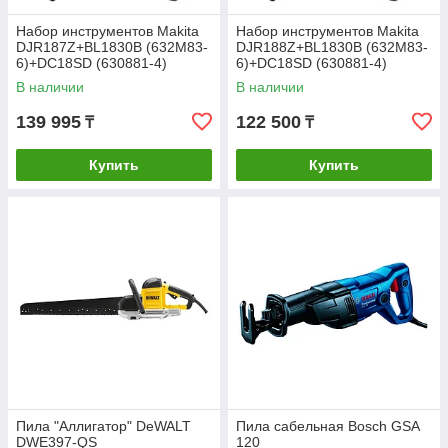
Набор инструментов Makita
Набор инструментов Makita
DJR187Z+BL1830B (632M83-
DJR188Z+BL1830B (632M83-
6)+DC18SD (630881-4)
6)+DC18SD (630881-4)
В наличии
В наличии
139 995
122 500
₸
₸
Купить
Купить
Пила "Аллигатор" DeWALT
Пила сабельная Bosch GSA
DWE397-QS
120