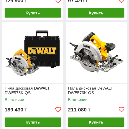
129 900
97 420
₸
₸
Купить
Купить
Пила дисковая DeWALT
Пила дисковая DeWALT
DWE575K-QS
DWE576K-QS
В наличии
В наличии
189 430
211 080
₸
₸
Купить
Купить