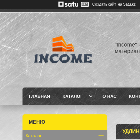
Создать сайт
на Satu.kz
"Income" 
материа
ГЛАВНАЯ
КАТАЛОГ
О НАС
КОН
УДЛИН
Каталог