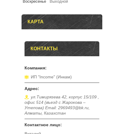
Воскресенье
Выходной
КАРТА
КОНТАКТЫ
ИП "Income" (Инкам)
ул.Тимирязева 42, корпус 15/109 ,
офис 514 (въезд с Жарокова –
Утепова) Email: 2969493@bk.ru,
Алматы, Казахстан
Виталий