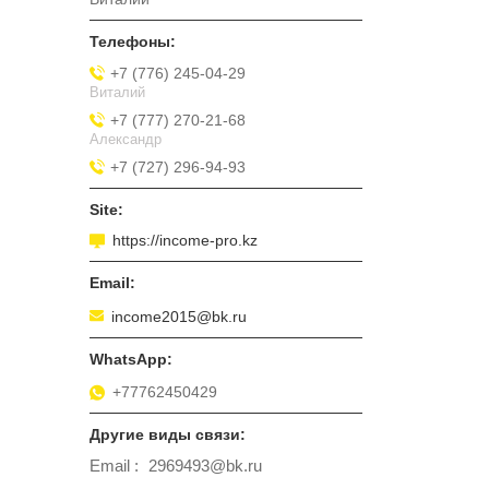
+7 (776) 245-04-29
Виталий
+7 (777) 270-21-68
Александр
+7 (727) 296-94-93
https://income-pro.kz
income2015@bk.ru
+77762450429
Email
2969493@bk.ru