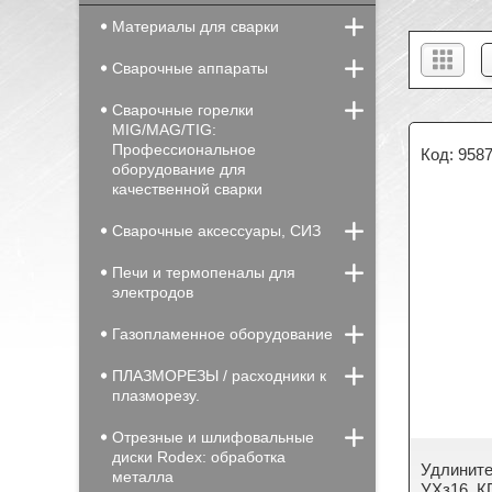
Материалы для сварки
Сварочные аппараты
Сварочные горелки
MIG/MAG/TIG:
Профессиональное
958
оборудование для
качественной сварки
Сварочные аксессуары, СИЗ
Печи и термопеналы для
электродов
Газопламенное оборудование
ПЛАЗМОРЕЗЫ / расходники к
плазморезу.
Отрезные и шлифовальные
диски Rodex: обработка
Удлините
металла
УХз16, КГ