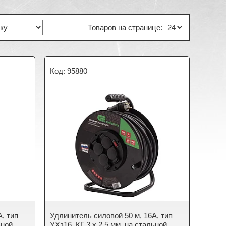
95880
, тип
Удлинитель силовой 50 м, 16А, тип
ьной
УХз16, КГ 3 x 2.5 мм, на стальной