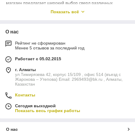
магазин предлагает широкий выбор сверл различных
размеров и типов, чтобы удовлетворить все ваши
Показать всё
потребности.
Разнообразие сверл
Мы предлагаем разнообразие сверл по металлу, включая
О нас
спиральные
и
ступенчатые сверла
.
Рейтинг не сформирован
Спиральные сверла по металлу идеально подходят для
Менее 5 отзывов за последний год
точного и чистого сверления отверстий, а ступенчатые
сверла по металлу позволяют сверлить отверстия разных
Работает с 05.02.2015
диаметров без необходимости менять инструмент.
г. Алматы
Набор свер
л
ул.Тимирязева 42, корпус 15/109 , офис 514 (въезд с
Для вашего удобства мы также предлагаем наборы сверл по
Жарокова – Утепова) Email: 2969493@bk.ru , Алматы,
металлу, включающие различные размеры сверл для разных
Казахстан
задач. Это экономичное и удобное решение для
Контакты
профессионалов и любителей.
Коронки по металлу
Сегодня выходной
Показать весь график работы
Кроме того, у нас есть коронки по металлу, которые
идеально подходят для сверления больших диаметров
отверстий в металлических поверхностях.
О нас
Сверла по металлу купить в Алматы