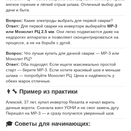
мягкое горение и лёгкий отрыв шлака. Отличный выбор для
дачи и быта.
Вопрос:
Какие электроды выбрать для первой сварки?
Ответ:
Для первой сварки на инверторе выбирайте
МР-3
или Монолит РЦ 2.5 мм
. Они легко поджигаются даже на
недорогих аппаратах и позволяют сконцентрироваться на
процессе, а не на борьбе с дугой.
Вопрос:
Что лучше купить для дачной сварки — МР-3 или
Монолит РЦ?
Ответ:
Оба подходят. Если ищете максимально простой
старт — берите МР-3. Если хотите красивый шов и меньше
шлака — попробуйте Монолит РЦ. Цена и надёжность у
обеих марок отличные.
👨‍🔧 Пример из практики
Алексей, 37 лет, купил инвертор Resanta и начал варить
дачные ворота. Сначала взял УОНИ и не смог зажечь дугу.
Перешёл на МР-3 — и сразу получился уверенный шов.
🎓 Советы для начинающих: