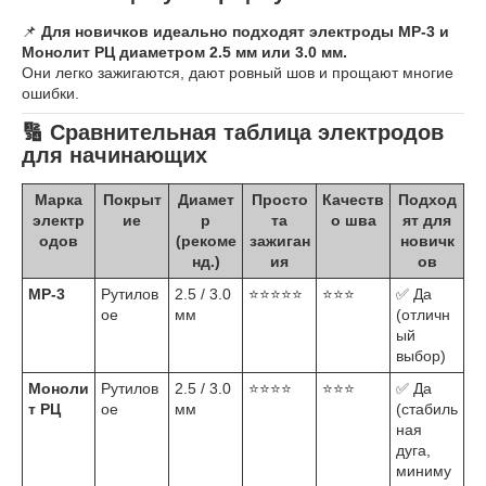
📌
Для новичков идеально подходят электроды МР-3 и
Монолит РЦ диаметром 2.5 мм или 3.0 мм.
Они легко зажигаются, дают ровный шов и прощают многие
ошибки.
🔢 Сравнительная таблица электродов
для начинающих
Марка
Покрыт
Диамет
Просто
Качеств
Подход
электр
ие
р
та
о шва
ят для
одов
(рекоме
зажиган
новичк
нд.)
ия
ов
МР-3
Рутилов
2.5 / 3.0
⭐⭐⭐⭐⭐
⭐⭐⭐
✅ Да
ое
мм
(отличн
ый
выбор)
Моноли
Рутилов
2.5 / 3.0
⭐⭐⭐⭐
⭐⭐⭐
✅ Да
т РЦ
ое
мм
(стабиль
ная
дуга,
миниму