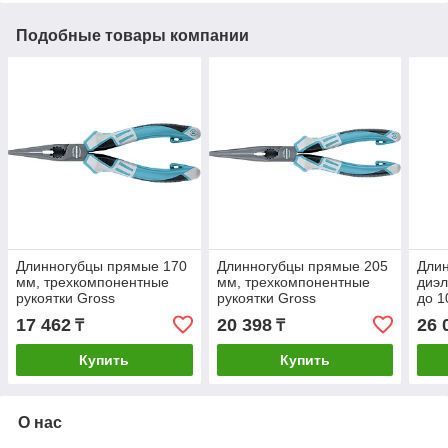
Подобные товары компании
Длинногубцы прямые 170
Длинногубцы прямые 205
Дли
мм, трехкомпонентные
мм, трехкомпонентные
диэл
рукоятки Gross
рукоятки Gross
до 1
тре
17 462
20 398
26 
₸
₸
руко
Купить
Купить
О нас