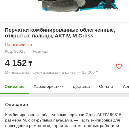
Перчатки комбинированные облегченные,
открытые пальцы, AKTIV, М Gross
Нет в наличии
Код: 90315
Розница
4 152
₸
Минимальная сумма заказа на сайте — 15 000 ₸
Описание
Характеристики
Доставка
Оплата
Усл
Описание
Комбинированные облегченные перчатки Gross AKTIV 90315
размера M, с открытыми пальцами, — часть экипировки для
проведения ремонтных, строительно-монтажных работ или