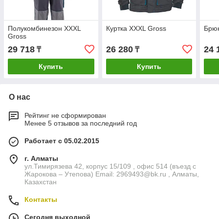
Полукомбинезон XXXL
Куртка XXXL Gross
Брю
Gross
29 718
26 280
24 
₸
₸
Купить
Купить
О нас
Рейтинг не сформирован
Менее 5 отзывов за последний год
Работает с 05.02.2015
г. Алматы
ул.Тимирязева 42, корпус 15/109 , офис 514 (въезд с
Жарокова – Утепова) Email: 2969493@bk.ru , Алматы,
Казахстан
Контакты
Сегодня выходной