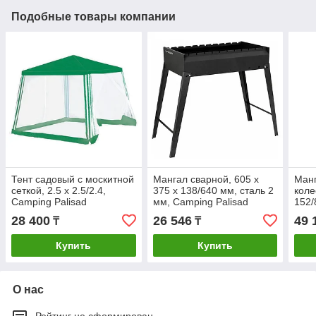
Подобные товары компании
Тент садовый с москитной
Мангал сварной, 605 х
Манг
сеткой, 2.5 х 2.5/2.4,
375 х 138/640 мм, сталь 2
коле
Camping Palisad
мм, Camping Palisad
152/
коче
28 400
26 546
49 
₸
₸
Camp
Купить
Купить
О нас