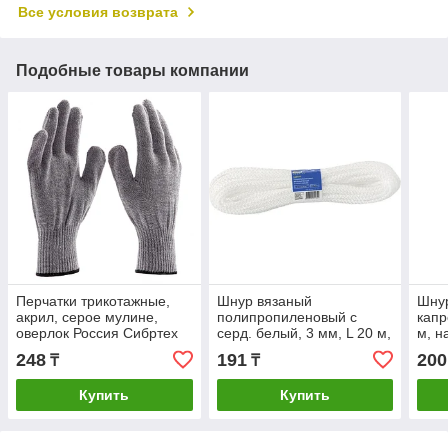
Все условия возврата
Подобные товары компании
Перчатки трикотажные,
Шнур вязаный
Шну
акрил, серое мулине,
полипропиленовый с
капр
оверлок Россия Сибртех
серд. белый, 3 мм, L 20 м,
м, н
Россия Сибртех
Сиб
248
191
200
₸
₸
Купить
Купить