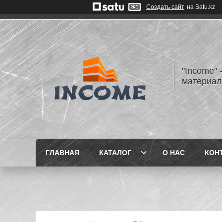
Создать сайт
на Satu.kz
"Income" 
материа
ГЛАВНАЯ
КАТАЛОГ
О НАС
КОН