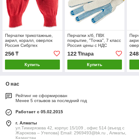
Перчатки трикотажные,
Перчатки х/б, ПВХ
Перч
акрил, коралл, оверлок
покрытие, "Точка", 7 класс
акри
Россия Сибртех
Россия цены с НДС
овер
256
122
248
₸
₸/пара
Купить
Купить
О нас
Рейтинг не сформирован
Менее 5 отзывов за последний год
Работает с 05.02.2015
г. Алматы
ул.Тимирязева 42, корпус 15/109 , офис 514 (въезд с
Жарокова – Утепова) Email: 2969493@bk.ru , Алматы,
Казахстан