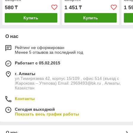
580
1 451
1 5
₸
₸
Купить
Купить
О нас
Рейтинг не сформирован
Менее 5 отзывов за последний год
Работает с 05.02.2015
г. Алматы
ул.Тимирязева 42, корпус 15/109 , офис 514 (въезд с
Жарокова – Утепова) Email: 2969493@bk.ru , Алматы,
Казахстан
Контакты
Сегодня выходной
Показать весь график работы
О нас