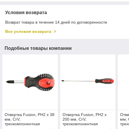
Условия возврата
Возврат товара в течение 14 дней по договоренности
Все условия возврата
Подобные товары компании
Отвертка Fusion, PH2 х 38
Отвертка Fusion, PH2 х
Отве
мм, CrV,
200 мм, CrV,
мм, 
трехкомпонентная
трехкомпонентная
трех
рукоятка "Anti slip" Matrix
рукоятка "Anti slip" Matrix
руко