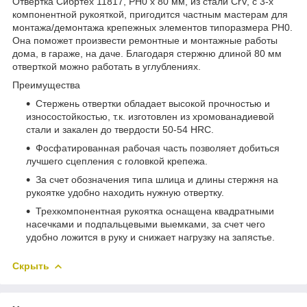
Отвертка Сибртех 11817, PH0 x 80 мм, из стали CrV, с 3-х
компонентной рукояткой, пригодится частным мастерам для
монтажа/демонтажа крепежных элементов типоразмера PH0.
Она поможет произвести ремонтные и монтажные работы
дома, в гараже, на даче. Благодаря стержню длиной 80 мм
отверткой можно работать в углублениях.
Преимущества
Стержень отвертки обладает высокой прочностью и
износостойкостью, т.к. изготовлен из хромованадиевой
стали и закален до твердости 50-54 HRC.
Фосфатированная рабочая часть позволяет добиться
лучшего сцепления с головкой крепежа.
За счет обозначения типа шлица и длины стержня на
рукоятке удобно находить нужную отвертку.
Трехкомпонентная рукоятка оснащена квадратными
насечками и подпальцевыми выемками, за счет чего
удобно ложится в руку и снижает нагрузку на запястье.
Скрыть