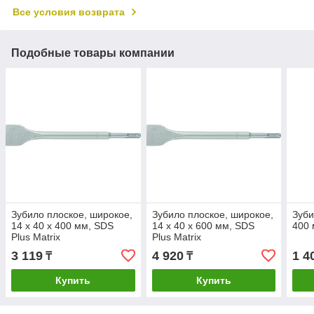
Все условия возврата
Подобные товары компании
Зубило плоское, широкое,
Зубило плоское, широкое,
Зуби
14 х 40 х 400 мм, SDS
14 х 40 х 600 мм, SDS
400 
Plus Matrix
Plus Matrix
3 119
4 920
1 4
₸
₸
Купить
Купить