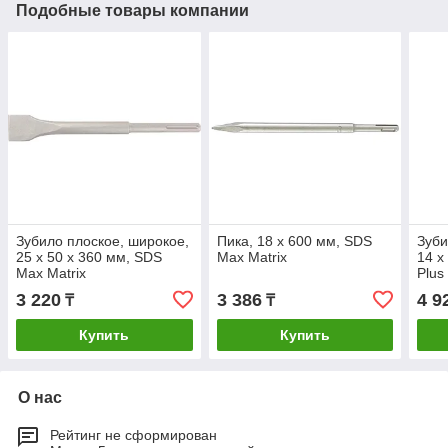
Подобные товары компании
Зубило плоское, широкое,
Пика, 18 х 600 мм, SDS
Зуби
25 х 50 х 360 мм, SDS
Max Matrix
14 х
Max Matrix
Plus
3 220
3 386
4 9
₸
₸
Купить
Купить
О нас
Рейтинг не сформирован