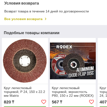
Условия возврата
Возврат товара в течение 14 дней по договоренности
Все условия возврата
Подобные товары компании
Круг лепестковый
Круг лепестковый
Круг
торцевой, P 24, 150 x 22.2
торцевой, зернистость
торц
мм Matrix
Р80, 150 х 22 мм (RODEX)
24, 
820
567
407
₸
₸