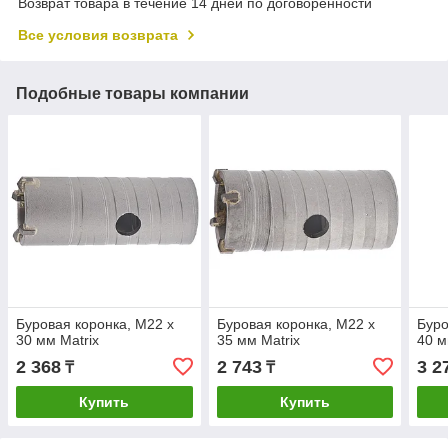
Возврат товара в течение 14 дней по договоренности
Все условия возврата
Подобные товары компании
Буровая коронка, M22 х
Буровая коронка, M22 х
Буро
30 мм Matrix
35 мм Matrix
40 м
2 368
2 743
3 2
₸
₸
Купить
Купить