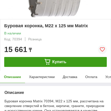
Буровая коронка, M22 х 125 мм Matrix
В наличии
Код: 70394
Розница
15 661
₸
Купить
Описание
Характеристики
Доставка
Оплата
Усл
Описание
Буровая коронка Matrix 70394, M22 х 125 мм, рассчитана на
сверление отверстий в бетоне, кирпиче, граните, природном
и искусственном камне. Она устанавливается в качестве