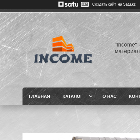
Создать сайт
на Satu.kz
"Income" 
материа
ГЛАВНАЯ
КАТАЛОГ
О НАС
КОН