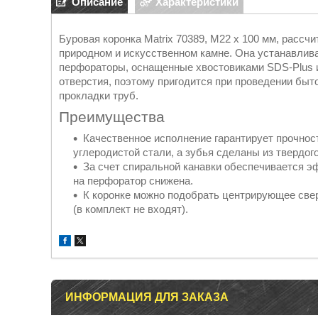
Описание
Характеристики
Буровая коронка Matrix 70389, M22 х 100 мм, рассчи
природном и искусственном камне. Она устанавлива
перфораторы, оснащенные хвостовиками SDS-Plus 
отверстия, поэтому пригодится при проведении бы
прокладки труб.
Преимущества
Качественное исполнение гарантирует прочнос
углеродистой стали, а зубья сделаны из твердог
За счет спиральной канавки обеспечивается э
на перфоратор снижена.
К коронке можно подобрать центрирующее свер
(в комплект не входят).
ИНФОРМАЦИЯ ДЛЯ ЗАКАЗА