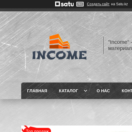
Создать сайт
на Satu.kz
"Income" 
материа
ГЛАВНАЯ
КАТАЛОГ
О НАС
КОН
Топ продаж