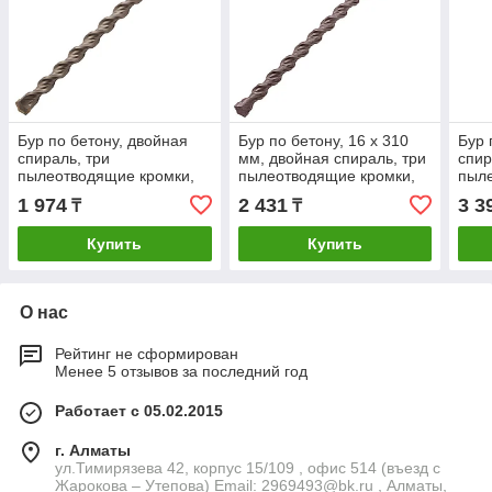
Бур по бетону, двойная
Бур по бетону, 16 x 310
Бур 
спираль, три
мм, двойная спираль, три
спир
пылеотводящие кромки,
пылеотводящие кромки,
пыле
16 x 260 мм DENZEL
DENZEL
16 x
1 974
2 431
3 3
₸
₸
Купить
Купить
О нас
Рейтинг не сформирован
Менее 5 отзывов за последний год
Работает с 05.02.2015
г. Алматы
ул.Тимирязева 42, корпус 15/109 , офис 514 (въезд с
Жарокова – Утепова) Email: 2969493@bk.ru , Алматы,