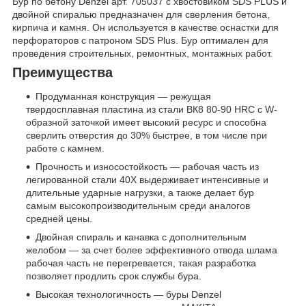
Бур по бетону Denzel арт. 705037 с хвостовиком SDS PLUS и
двойной спиралью предназначен для сверления бетона,
кирпича и камня. Он используется в качестве оснастки для
перфораторов с патроном SDS Plus. Бур оптимален для
проведения строительных, ремонтных, монтажных работ.
Преимущества
Продуманная конструкция — режущая
твердосплавная пластина из стали ВК8 80-90 HRC с W-
образной заточкой имеет высокий ресурс и способна
сверлить отверстия до 30% быстрее, в том числе при
работе с камнем.
Прочность и износостойкость — рабочая часть из
легированной стали 40Х выдерживает интенсивные и
длительные ударные нагрузки, а также делает бур
самым высокопроизводительным среди аналогов
средней цены.
Двойная спираль и канавка с дополнительным
желобом — за счет более эффективного отвода шлама
рабочая часть не перегревается, такая разработка
позволяет продлить срок службы бура.
Высокая технологичность — буры Denzel