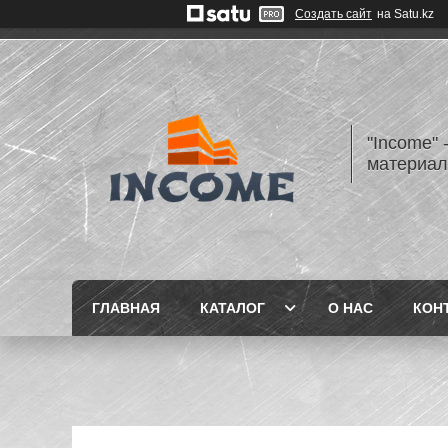
Создать сайт
на Satu.kz
"Income" 
материа
ГЛАВНАЯ
КАТАЛОГ
О НАС
КОН