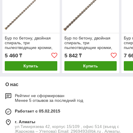
Бур по бетону, двойная
Бур по бетону, двойная
Бур 
спираль, три
спираль, три
спир
пылеотводящие кромки,
пылеотводящие кромки,
пыле
16 x 600 мм DENZEL
18 x 600 мм DENZEL
20 x
5 460
5 842
7 6
₸
₸
Купить
Купить
О нас
Рейтинг не сформирован
Менее 5 отзывов за последний год
Работает с 05.02.2015
г. Алматы
ул.Тимирязева 42, корпус 15/109 , офис 514 (въезд с
Жарокова – Утепова) Email: 2969493@bk.ru , Алматы,