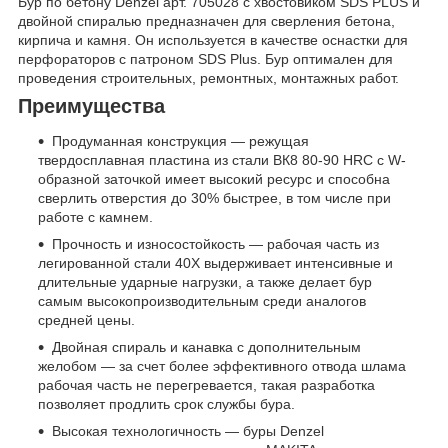
Бур по бетону Denzel арт. 705028 с хвостовиком SDS PLUS и
двойной спиралью предназначен для сверления бетона,
кирпича и камня. Он используется в качестве оснастки для
перфораторов с патроном SDS Plus. Бур оптимален для
проведения строительных, ремонтных, монтажных работ.
Преимущества
Продуманная конструкция — режущая
твердосплавная пластина из стали ВК8 80-90 HRC с W-
образной заточкой имеет высокий ресурс и способна
сверлить отверстия до 30% быстрее, в том числе при
работе с камнем.
Прочность и износостойкость — рабочая часть из
легированной стали 40Х выдерживает интенсивные и
длительные ударные нагрузки, а также делает бур
самым высокопроизводительным среди аналогов
средней цены.
Двойная спираль и канавка с дополнительным
желобом — за счет более эффективного отвода шлама
рабочая часть не перегревается, такая разработка
позволяет продлить срок службы бура.
Высокая технологичность — буры Denzel