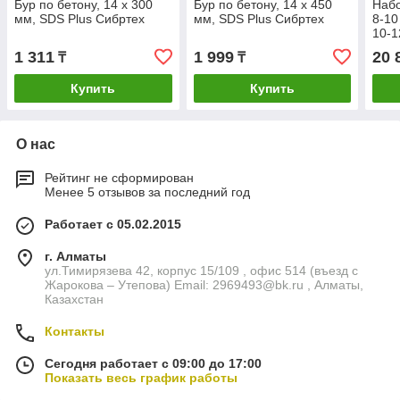
Бур по бетону, 14 x 300
Бур по бетону, 14 x 450
Набо
мм, SDS Plus Сибртех
мм, SDS Plus Сибртех
8-10
10-1
4 шт
1 311
1 999
20 
₸
₸
Купить
Купить
О нас
Рейтинг не сформирован
Менее 5 отзывов за последний год
Работает с 05.02.2015
г. Алматы
ул.Тимирязева 42, корпус 15/109 , офис 514 (въезд с
Жарокова – Утепова) Email: 2969493@bk.ru , Алматы,
Казахстан
Контакты
Сегодня работает с 09:00 до 17:00
Показать весь график работы