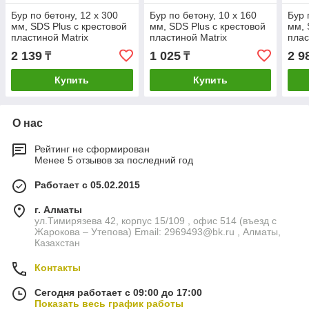
Бур по бетону, 12 x 300
Бур по бетону, 10 x 160
Бур 
мм, SDS Plus c крестовой
мм, SDS Plus c крестовой
мм, 
пластиной Matrix
пластиной Matrix
плас
2 139
1 025
2 9
₸
₸
Купить
Купить
О нас
Рейтинг не сформирован
Менее 5 отзывов за последний год
Работает с 05.02.2015
г. Алматы
ул.Тимирязева 42, корпус 15/109 , офис 514 (въезд с
Жарокова – Утепова) Email: 2969493@bk.ru , Алматы,
Казахстан
Контакты
Сегодня работает с 09:00 до 17:00
Показать весь график работы