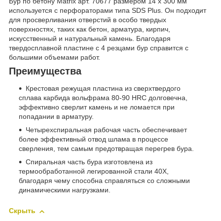
Бур по бетону Matrix арт. 70677 размером 14 х 300 мм
используется с перфораторами типа SDS Plus. Он подходит
для просверливания отверстий в особо твердых
поверхностях, таких как бетон, арматура, кирпич,
искусственный и натуральный камень. Благодаря
твердосплавной пластине с 4 резцами бур справится с
большими объемами работ.
Преимущества
Крестовая режущая пластина из сверхтвердого
сплава карбида вольфрама 80-90 HRC долговечна,
эффективно сверлит камень и не ломается при
попадании в арматуру.
Четырехспиральная рабочая часть обеспечивает
более эффективный отвод шлама в процессе
сверления, тем самым предотвращая перегрев бура.
Спиральная часть бура изготовлена из
термообработанной легированной стали 40Х,
благодаря чему способна справляться со сложными
динамическими нагрузками.
Скрыть