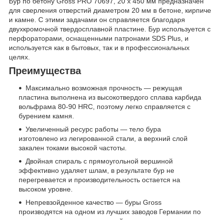
Бур по бетону Gross PRO 70697, 20 х 450 мм предназначен
для сверления отверстий диаметром 20 мм в бетоне, кирпиче
и камне. С этими задачами он справляется благодаря
двухкромочной твердосплавной пластине. Бур используется с
перфораторами, оснащенными патронами SDS Plus, и
используется как в бытовых, так и в профессиональных
целях.
Преимущества
Максимально возможная прочность — режущая
пластина выполнена из высокотвердого сплава карбида
вольфрама 80-90 HRC, поэтому легко справляется с
бурением камня.
Увеличенный ресурс работы — тело бура
изготовлено из легированной стали, а верхний слой
закален токами высокой частоты.
Двойная спираль с прямоугольной вершиной
эффективно удаляет шлам, в результате бур не
перегревается и производительность остается на
высоком уровне.
Непревзойденное качество — буры Gross
производятся на одном из лучших заводов Германии по