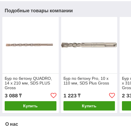
Подобные товары компании
Бур по бетону QUADRO,
Бур по бетону Pro, 10 x
Бур 
14 х 210 мм, SDS PLUS
110 мм, SDS Plus Gross
х 31
Gross
Gros
3 088
1 223
2 3
₸
₸
Купить
Купить
О нас