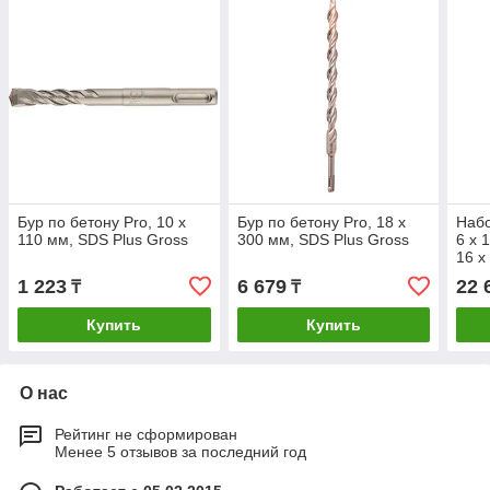
Бур по бетону Pro, 10 x
Бур по бетону Pro, 18 х
Набо
110 мм, SDS Plus Gross
300 мм, SDS Plus Gross
6 х 
16 х
450 
1 223
6 679
22 
₸
₸
Matr
Купить
Купить
О нас
Рейтинг не сформирован
Менее 5 отзывов за последний год