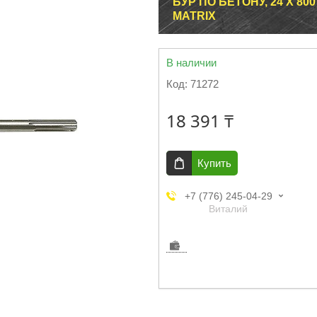
БУР ПО БЕТОНУ, 24 Х 8
MATRIX
В наличии
Код:
71272
18 391 ₸
Купить
+7 (776) 245-04-29
Виталий