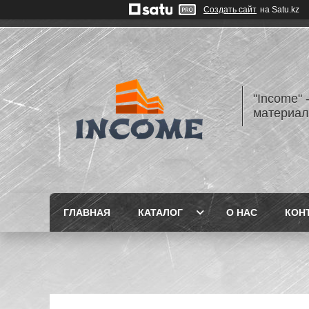
Создать сайт
на Satu.kz
"Income" 
материа
ГЛАВНАЯ
КАТАЛОГ
О НАС
КОН