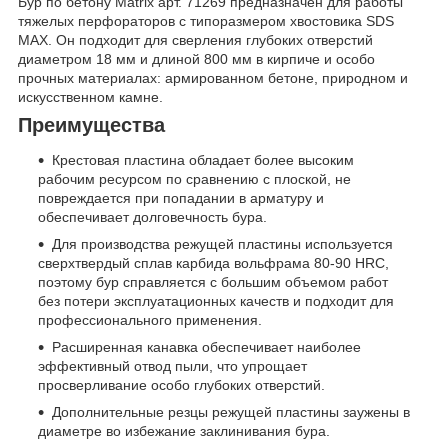
Бур по бетону Matrix арт. 71269 предназначен для работы
тяжелых перфораторов с типоразмером хвостовика SDS
MAX. Он подходит для сверления глубоких отверстий
диаметром 18 мм и длиной 800 мм в кирпиче и особо
прочных материалах: армированном бетоне, природном и
искусственном камне.
Преимущества
Крестовая пластина обладает более высоким
рабочим ресурсом по сравнению с плоской, не
повреждается при попадании в арматуру и
обеспечивает долговечность бура.
Для производства режущей пластины используется
сверхтвердый сплав карбида вольфрама 80-90 HRC,
поэтому бур справляется с большим объемом работ
без потери эксплуатационных качеств и подходит для
профессионального применения.
Расширенная канавка обеспечивает наиболее
эффективный отвод пыли, что упрощает
просверливание особо глубоких отверстий.
Дополнительные резцы режущей пластины заужены в
диаметре во избежание заклинивания бура.