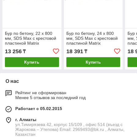
Бур по бетону, 22 х 800
Бур по бетону, 24 х 800
Бур 
мм, SDS Max c крестовой
мм, SDS Max c крестовой
мм, 
пластиной Matrix
пластиной Matrix
плас
13 256
18 391
18 
₸
₸
Купить
Купить
О нас
Рейтинг не сформирован
Менее 5 отзывов за последний год
Работает с 05.02.2015
г. Алматы
ул.Тимирязева 42, корпус 15/109 , офис 514 (въезд с
Жарокова – Утепова) Email: 2969493@bk.ru , Алматы,
Казахстан