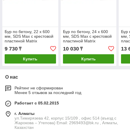
Бур по бетону, 22 х 600
Бур по бетону, 24 х 600
Бур 
мм, SDS Max c крестовой
мм, SDS Max c крестовой
мм, 
пластиной Matrix
пластиной Matrix
плас
9 730
10 030
13 
₸
₸
Купить
Купить
О нас
Рейтинг не сформирован
Менее 5 отзывов за последний год
Работает с 05.02.2015
г. Алматы
ул.Тимирязева 42, корпус 15/109 , офис 514 (въезд с
Жарокова – Утепова) Email: 2969493@bk.ru , Алматы,
Казахстан