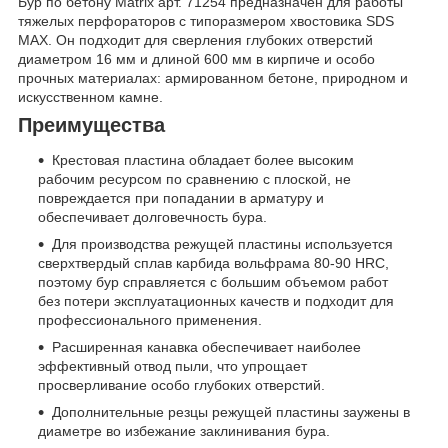
Бур по бетону Matrix арт. 71254 предназначен для работы
тяжелых перфораторов с типоразмером хвостовика SDS
MAX. Он подходит для сверления глубоких отверстий
диаметром 16 мм и длиной 600 мм в кирпиче и особо
прочных материалах: армированном бетоне, природном и
искусственном камне.
Преимущества
Крестовая пластина обладает более высоким
рабочим ресурсом по сравнению с плоской, не
повреждается при попадании в арматуру и
обеспечивает долговечность бура.
Для производства режущей пластины используется
сверхтвердый сплав карбида вольфрама 80-90 HRC,
поэтому бур справляется с большим объемом работ
без потери эксплуатационных качеств и подходит для
профессионального применения.
Расширенная канавка обеспечивает наиболее
эффективный отвод пыли, что упрощает
просверливание особо глубоких отверстий.
Дополнительные резцы режущей пластины заужены в
диаметре во избежание заклинивания бура.