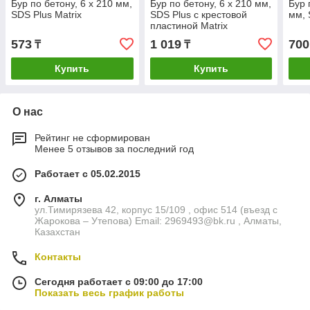
Бур по бетону, 6 x 210 мм,
Бур по бетону, 6 x 210 мм,
Бур 
SDS Plus Matrix
SDS Plus c крестовой
мм, 
пластиной Matrix
573
1 019
700
₸
₸
Купить
Купить
О нас
Рейтинг не сформирован
Менее 5 отзывов за последний год
Работает с 05.02.2015
г. Алматы
ул.Тимирязева 42, корпус 15/109 , офис 514 (въезд с
Жарокова – Утепова) Email: 2969493@bk.ru , Алматы,
Казахстан
Контакты
Сегодня работает с 09:00 до 17:00
Показать весь график работы